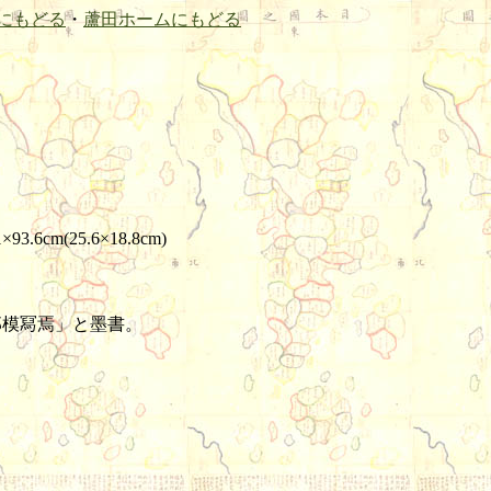
にもどる
・
蘆田ホームにもどる
.6cm(25.6×18.8cm)
郎模冩焉」と墨書。