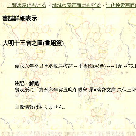
・
一覧表示にもどる
・
地域検索画面にもどる
・
年代検索画面
書誌詳細表示
大明十三省之圖(書題簽)
嘉永六年癸丑晩冬穀烏模冩 -- 手書図(彩色) -- -- 1舗 -- 76.1×93
注記・解題
裏表紙に「嘉永六年癸丑晩冬穀烏 犀■濤齋文庫 久保三
画像情報はありません。