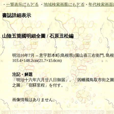
・
一覧表示にもどる
・
地域検索画面にもどる
・
年代検索画面
書誌詳細表示
山陰五箇國明細全圖 / 石原丑松編
明治16年7月 -- 意宇郡本町(島根県):園山喜三右衛門, 島根郡本
103.4×148.2cm(21.7×15.6cm)
注記・解題
「明治十六年六月廿八日御届」。「因幡國鳥取市街之圖
之圖」「宿驛里程」を付す。
画像情報はありません。