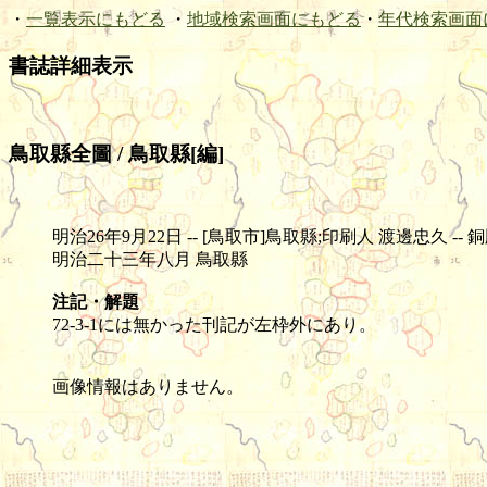
・
一覧表示にもどる
・
地域検索画面にもどる
・
年代検索画面
書誌詳細表示
鳥取縣全圖 / 鳥取縣[編]
明治26年9月22日 -- [鳥取市]鳥取縣;印刷人 渡邊忠久 -- 銅版 -- 1舗
明治二十三年八月 鳥取縣
注記・解題
72-3-1には無かった刊記が左枠外にあり。
画像情報はありません。