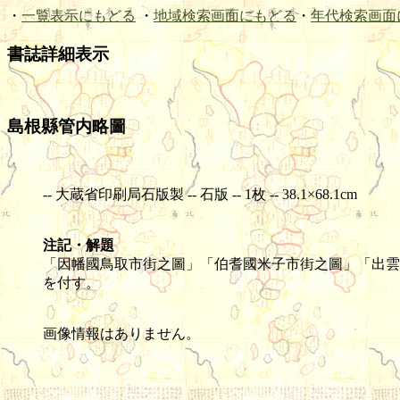
・
一覧表示にもどる
・
地域検索画面にもどる
・
年代検索画面
書誌詳細表示
島根縣管内略圖
-- 大蔵省印刷局石版製 -- 石版 -- 1枚 -- 38.1×68.1cm
注記・解題
「因幡國鳥取市街之圖」「伯耆國米子市街之圖」「出雲
を付す。
画像情報はありません。