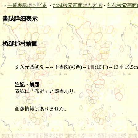
・
一覧表示にもどる
・
地域検索画面にもどる
・
年代検索画面
書誌詳細表示
楯縫郡村繪圖
文久元酉初夏 -- -- 手書図(彩色) -- 1冊(16丁) -- 13.4×19.5c
注記・解題
表紙に「布野」と墨書あり。
画像情報はありません。