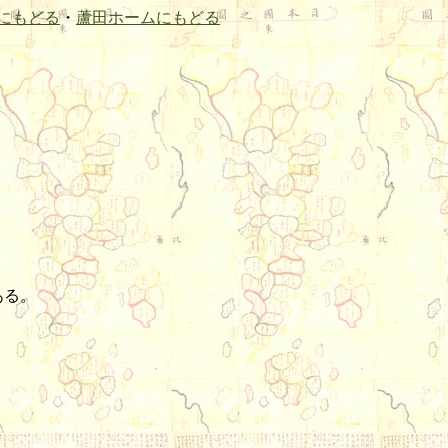
にもどる
・
蘆田ホームにもどる
ある。