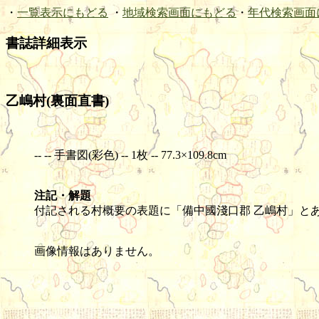
・
一覧表示にもどる
・
地域検索画面にもどる
・
年代検索画面
書誌詳細表示
乙嶋村(裏面直書)
-- -- 手書図(彩色) -- 1枚 -- 77.3×109.8cm
注記・解題
付記される村概要の表題に「備中國淺口郡 乙嶋村」と
画像情報はありません。