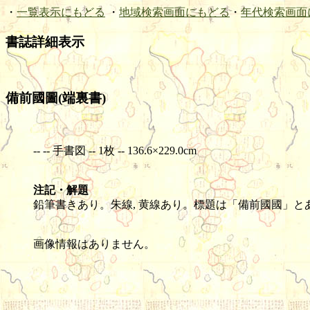
・
一覧表示にもどる
・
地域検索画面にもどる
・
年代検索画面
書誌詳細表示
備前國圖(端裏書)
-- -- 手書図 -- 1枚 -- 136.6×229.0cm
注記・解題
鉛筆書きあり。朱線, 黄線あり。標題は「備前國國」とあ
画像情報はありません。