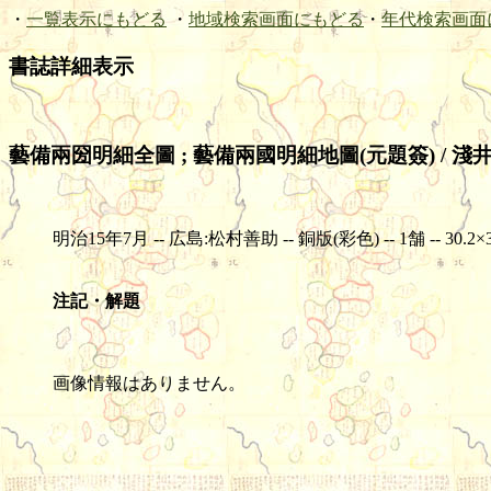
・
一覧表示にもどる
・
地域検索画面にもどる
・
年代検索画面
書誌詳細表示
藝備兩圀明細全圖 ; 藝備兩國明細地圖(元題簽) / 
明治15年7月 -- 広島:松村善助 -- 銅版(彩色) -- 1舗 -- 30.2×37.
注記・解題
画像情報はありません。