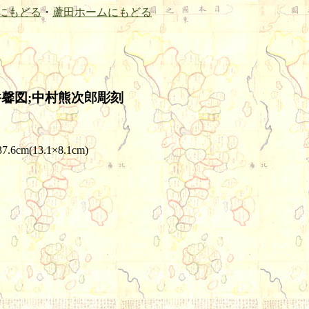
にもどる
・
蘆田ホームにもどる
淺井馨図;中村熊次郎彫刻
6cm(13.1×8.1cm)