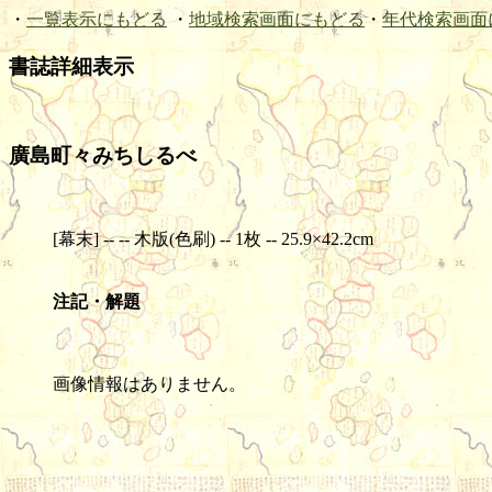
・
一覧表示にもどる
・
地域検索画面にもどる
・
年代検索画面
書誌詳細表示
廣島町々みちしるべ
[幕末] -- -- 木版(色刷) -- 1枚 -- 25.9×42.2cm
注記・解題
画像情報はありません。