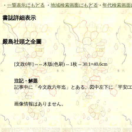
・
一覧表示にもどる
・
地域検索画面にもどる
・
年代検索画面
書誌詳細表示
嚴島社頭之全圖
[文政6年] -- -- 木版(色刷) -- 1枚 -- 30.1×40.6cm
注記・解題
記事中に「今文政六年迄」とある。図中左下に「平安□
画像情報はありません。