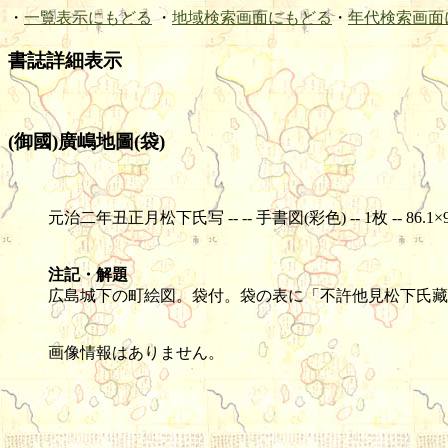
・
一覧表示にもどる
・
地域検索画面にもどる
・
年代検索画面
書誌詳細表示
(御國)廣嶋地圖(袋)
元治二年丑正月松下氏写 -- -- 手書図(彩色) -- 1枚 -- 86.1×9
注記・解題
広島城下の町絵図。袋付。袋の表に「不許他見松下氏藏
画像情報はありません。