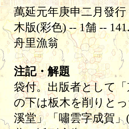
萬延元年庚申二月發行 --
木版(彩色) -- 1舗 -- 141.
舟里漁翁
注記・解題
袋付。出版者として「
の下は板木を削りとっ
溪堂」「嘯雲字成賀」