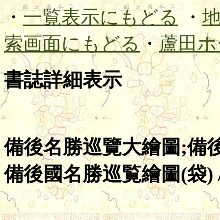
・
一覧表示にもどる
・
索画面にもどる
・
蘆田ホ
書誌詳細表示
備後名勝巡覽大繪圖;備後
備後國名勝巡覧繪圖(袋) 