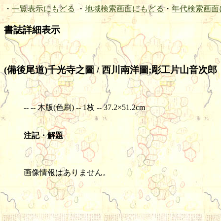
・
一覧表示にもどる
・
地域検索画面にもどる
・
年代検索画面
書誌詳細表示
(備後尾道)千光寺之圖 / 西川南洋圖;彫工片山音次郎
-- -- 木版(色刷) -- 1枚 -- 37.2×51.2cm
注記・解題
画像情報はありません。