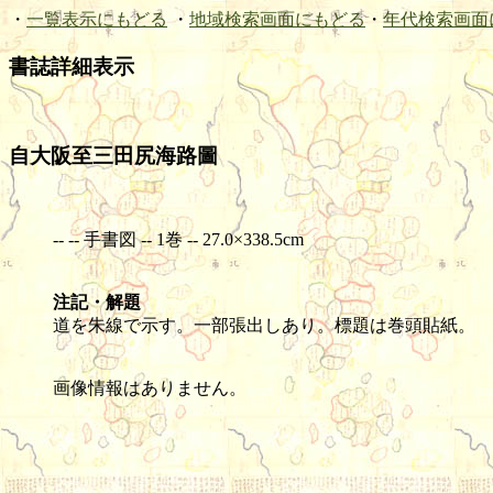
・
一覧表示にもどる
・
地域検索画面にもどる
・
年代検索画面
書誌詳細表示
自大阪至三田尻海路圖
-- -- 手書図 -- 1巻 -- 27.0×338.5cm
注記・解題
道を朱線で示す。一部張出しあり。標題は巻頭貼紙。
画像情報はありません。