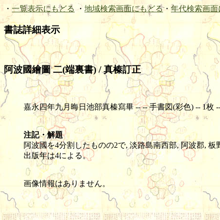
・
一覧表示にもどる
・
地域検索画面にもどる
・
年代検索画面
書誌詳細表示
阿波國繪圖 二(端裏書) / 真榛訂正
嘉永四年九月晦日池部真榛寫畢 -- -- 手書図(彩色) -- 1枚 -- 92
注記・解題
阿波國を4分割したものの2で, 淡路島南西部, 阿波郡, 板
出版年は4による。
画像情報はありません。