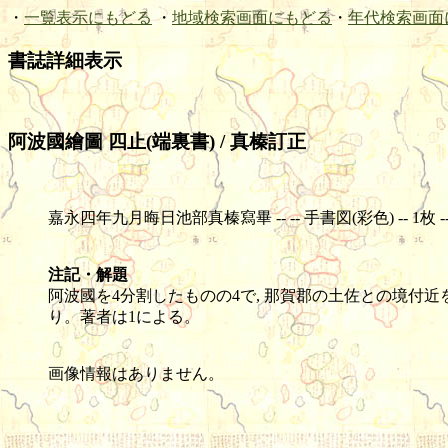
・
一覧表示にもどる
・
地域検索画面にもどる
・
年代検索画面
書誌詳細表示
阿波國繪圖 四止(端裏書) / 真榛訂正
嘉永四年九月晦日池部真榛寫畢 -- -- 手書図(彩色) -- 1枚 -- 91
注記・解題
阿波國を4分割したものの4で, 那賀郡の土佐との境付
り。著者は1による。
画像情報はありません。