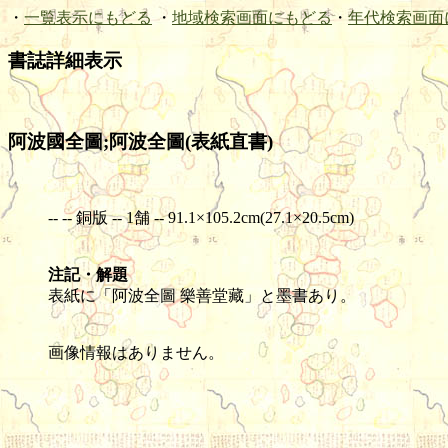
・
一覧表示にもどる
・
地域検索画面にもどる
・
年代検索画面
書誌詳細表示
阿波國全圖;阿波全圖(表紙直書)
-- -- 銅版 -- 1舗 -- 91.1×105.2cm(27.1×20.5cm)
注記・解題
表紙に「阿波全圖 樂善堂藏」と墨書あり。
画像情報はありません。