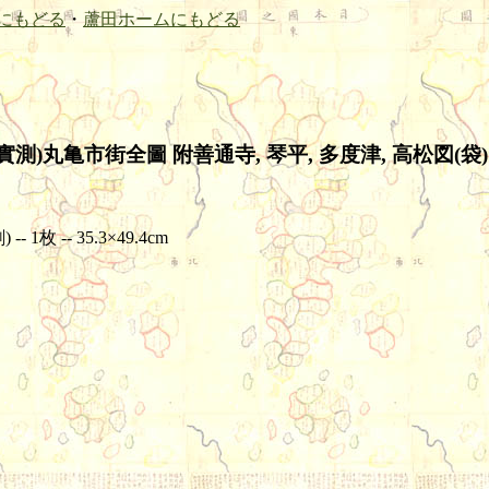
にもどる
・
蘆田ホームにもどる
丸亀市街全圖 附善通寺, 琴平, 多度津, 高松図(袋) 
枚 -- 35.3×49.4cm