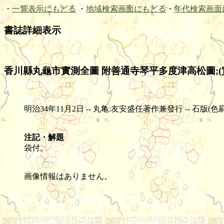
・
一覧表示にもどる
・
地域検索画面にもどる
・
年代検索画面
書誌詳細表示
香川縣丸龜市實測全圖 附善通寺琴平多度津高松圖;(實測)
明治34年11月2日 -- 丸亀:友安盛任著作兼發行 -- 石版(色刷) -- 1
注記・解題
袋付。
画像情報はありません。