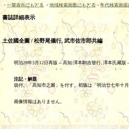
・
一覧表示にもどる
・
地域検索画面にもどる
・
年代検索画面
書誌詳細表示
土佐國全圖 / 松野尾儀行, 武市佐市郎共編
明治28年3月12日再版 -- 高知:澤本駒吉發行, 澤本氏藏版 -- 石版(彩
注記・解題
袋付。「高知市之圖」を付す。初版は「明治廿七年十月
画像情報はありません。