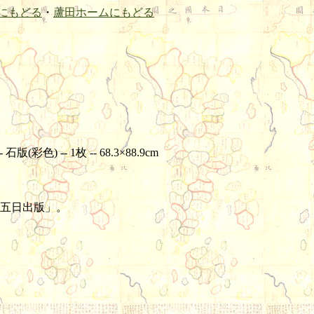
にもどる
・
蘆田ホームにもどる
色) -- 1枚 -- 68.3×88.9cm
五日出版」。