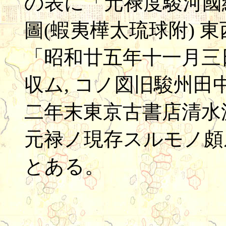
の表に「元禄度駿河國繪
圖(蝦夷樺太琉球附) 
「昭和廿五年十一月三
収ム, コノ図旧駿州田
二年末東京古書店清水
元禄ノ現存スルモノ頗
とある。