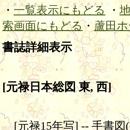
・
一覧表示にもどる
・
索画面にもどる
・
蘆田ホ
書誌詳細表示
[元禄日本総図 東, 西]
[元禄15年写] -- 手書図(手彩