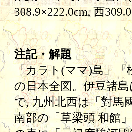
308.9×222.0cm, 西309.
注記・解題
「カラト(ママ)島」
の日本全図。伊豆諸島
で, 九州北西は「對馬
南部の「草梁頭 和館