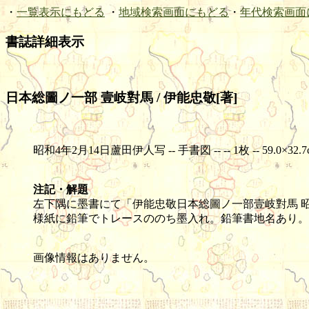
・
一覧表示にもどる
・
地域検索画面にもどる
・
年代検索画面
書誌詳細表示
日本総圖ノ一部 壹岐對馬 / 伊能忠敬[著]
昭和4年2月14日蘆田伊人写 -- 手書図 -- -- 1枚 -- 59.0×32.7
注記・解題
左下隅に墨書にて「伊能忠敬日本総圖ノ一部壹岐對馬 昭
様紙に鉛筆でトレースののち墨入れ。鉛筆書地名あり。
画像情報はありません。