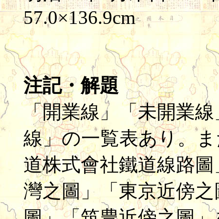
57.0×136.9cm
注記・解題
「開業線」「未開業線
線」の一覧表あり。ま
道株式會社鐵道線路圖
灣之圖」「東京近傍之
圖」「筑豊近傍之圖」