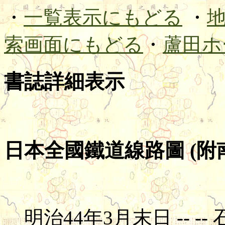
・
一覧表示にもどる
・
索画面にもどる
・
蘆田ホ
書誌詳細表示
日本全國鐵道線路圖 (附南
明治44年3月末日 -- -- 石