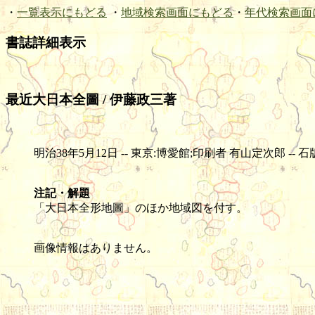
・
一覧表示にもどる
・
地域検索画面にもどる
・
年代検索画面
書誌詳細表示
最近大日本全圖 / 伊藤政三著
明治38年5月12日 -- 東京:博愛館;印刷者 有山定次郎 -- 石版 (色刷)
注記・解題
「大日本全形地圖」のほか地域図を付す。
画像情報はありません。