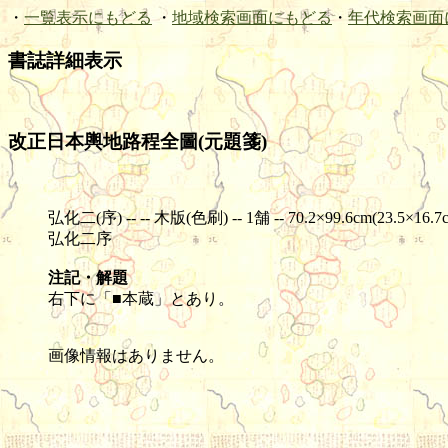
・
一覧表示にもどる
・
地域検索画面にもどる
・
年代検索画面
書誌詳細表示
改正日本輿地路程全圖(元題箋)
弘化二(序) -- -- 木版(色刷) -- 1舗 -- 70.2×99.6cm(23.5×16.7
弘化二序
注記・解題
右下に「■本蔵」とあり。
画像情報はありません。