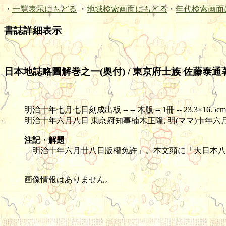
・
一覧表示にもどる
・
地域検索画面にもどる
・
年代検索画面
書誌詳細表示
日本地誌略圖解巻之一(奥付) / 東京府士族 佐藤泰
明治十年七月七日刻成出板 -- -- 木版 -- 1冊 -- 23.3×16.5cm
明治十年六月八日 東京府知事楠木正隆, 明(ママ)十年六
注記・解題
「明治十年六月廿八日版權免許」。本文頭に「大日本八
画像情報はありません。