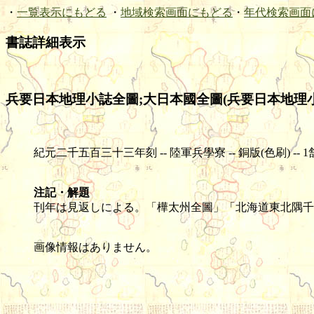
・
一覧表示にもどる
・
地域検索画面にもどる
・
年代検索画面
書誌詳細表示
兵要日本地理小誌全圖;大日本國全圖(兵要日本地理小誌
紀元二千五百三十三年刻 -- 陸軍兵學寮 -- 銅版(色刷) -- 1舗 -- 
注記・解題
刊年は見返しによる。「樺太州全圖」「北海道東北隅千
画像情報はありません。