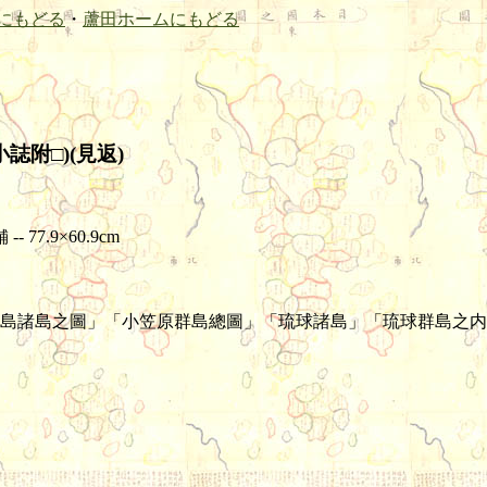
にもどる
・
蘆田ホームにもどる
附□)(見返)
77.9×60.9cm
島諸島之圖」「小笠原群島總圖」「琉球諸島」「琉球群島之内宮