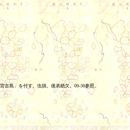
古島」を付す。虫損。後表紙欠。09-30参照。