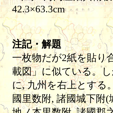
42.3×63.3cm
注記・解題
一枚物だが2紙を貼り
載図」に似ている。し
に, 九州を右上とす
國里数附, 諸國城下附(城
地ノ本里数附, 諸國郡之