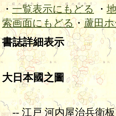
・
一覧表示にもどる
・
索画面にもどる
・
蘆田ホ
書誌詳細表示
大日本國之圖
-- 江戸 河内屋治兵衛板 --