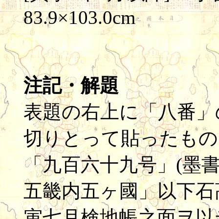
83.9×103.0cm
注記・解題
表題の右上に「八番」
切りとって貼ったもので
「九百六十九号」(墨
五畿内五ヶ國」以下石
寅七月検地帳之面ヲ以