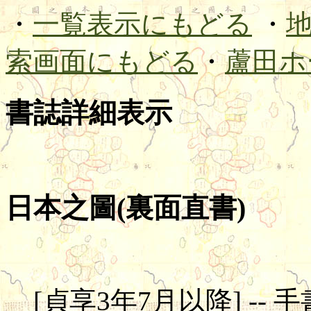
・
一覧表示にもどる
・
索画面にもどる
・
蘆田ホ
書誌詳細表示
日本之圖(裏面直書)
[貞享3年7月以降] -- 手書図