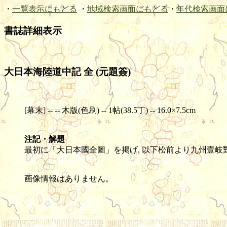
・
一覧表示にもどる
・
地域検索画面にもどる
・
年代検索画面
書誌詳細表示
大日本海陸道中記 全 (元題簽)
[幕末] -- -- 木版(色刷) -- 1帖(38.5丁) -- 16.0×7.5cm
注記・解題
最初に「大日本國全圖」を掲げ, 以下松前より九州壹
画像情報はありません。