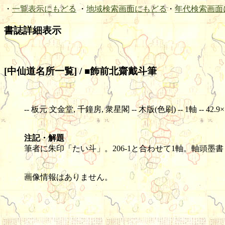
・
一覧表示にもどる
・
地域検索画面にもどる
・
年代検索画面
書誌詳細表示
[中仙道名所一覧] / ■飾前北齋戴斗筆
-- 板元 文金堂, 千鐘房, 衆星閣 -- 木版(色刷) -- 1軸 -- 42.9×
注記・解題
筆者に朱印「たい斗」。206-1と合わせて1軸。軸頭墨
画像情報はありません。