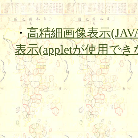
・
高精細画像表示(JAVA a
表示(appletが使用で