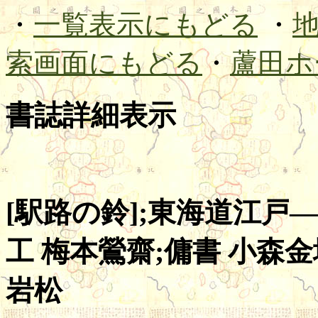
・
一覧表示にもどる
・
索画面にもどる
・
蘆田ホ
書誌詳細表示
[駅路の鈴];東海道江戸―金
工 梅本鶯齋;傭書 小森金
岩松