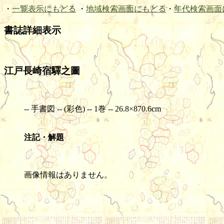
・
一覧表示にもどる
・
地域検索画面にもどる
・
年代検索画面
書誌詳細表示
江戸長崎宿驛之圖
-- 手書図 -- (彩色) -- 1巻 -- 26.8×870.6cm
注記・解題
画像情報はありません。