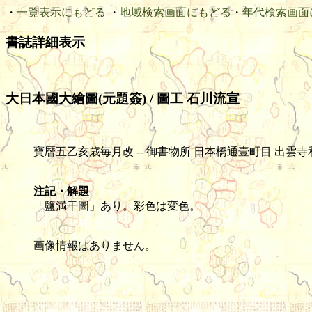
・
一覧表示にもどる
・
地域検索画面にもどる
・
年代検索画面
書誌詳細表示
大日本國大繪圖(元題簽) / 圖工 石川流宣
寶暦五乙亥歳毎月改 -- 御書物所 日本橋通壹町目 出雲寺和泉掾發行 -
注記・解題
「鹽満干圖」あり。彩色は変色。
画像情報はありません。