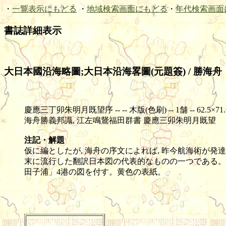
・
一覧表示にもどる
・
地域検索画面にもどる
・
年代検索画面
書誌詳細表示
大日本國沿海略圖;大日本沿海畧圖(元題簽) / 勝海舟
慶應三丁卯朱明月既望序 -- -- 木版(色刷) -- 1舗 -- 62.5×71.6c
海舟勝義邦識, 江左鳴鵞福田群書 慶應三卯朱明月既望
注記・解題
仮に編としたが, 海舟の序文によれば, 昨今航海術が
末に流行した翻訳日本図の代表的なものの一つである。
田子浦」4港の図を付す。黄色の表紙。