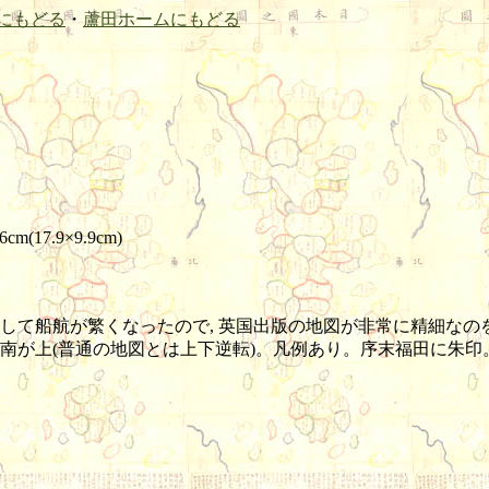
にもどる
・
蘆田ホームにもどる
m(17.9×9.9cm)
発達して船航が繁くなったので, 英国出版の地図が非常に精細なの
南が上(普通の地図とは上下逆転)。凡例あり。序末福田に朱印