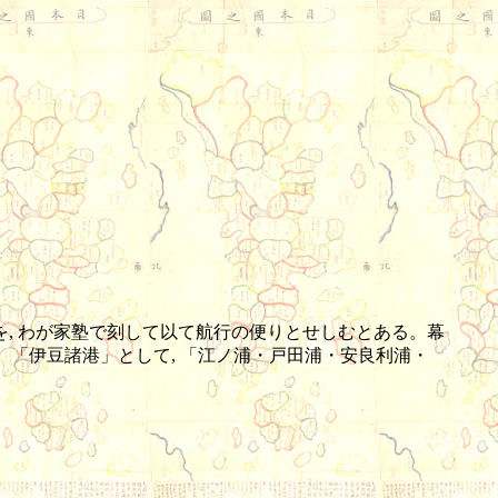
を, わが家塾で刻して以て航行の便りとせしむとある。幕
。「伊豆諸港」として, 「江ノ浦・戸田浦・安良利浦・