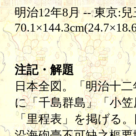
明治12年8月 -- 東京:兒玉
70.1×144.3cm(24.7×18.
注記・解題
日本全図。「明治十二
に「千島群島」「小笠
「里程表」を掲げる。
沿海砲臺不可缺之樞要