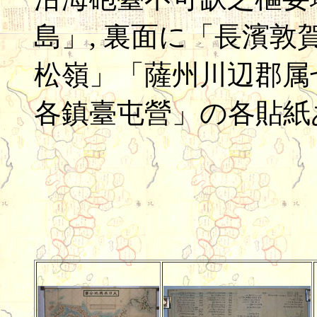
島」, 裏面に「長濱
松嶺」「薩州川辺郡属
各鎮臺屯營」の各貼紙