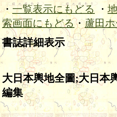
・
一覧表示にもどる
・
索画面にもどる
・
蘆田ホ
書誌詳細表示
大日本輿地全圖;大日本輿地
編集