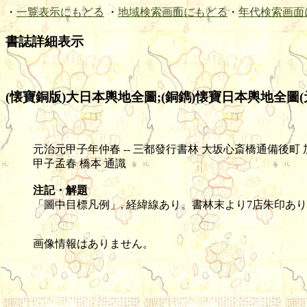
・
一覧表示にもどる
・
地域検索画面にもどる
・
年代検索画面
書誌詳細表示
(懐寶銅版)大日本輿地全圖;(銅鐫)懐寶日本輿地全圖(元
元治元甲子年仲春 -- 三都發行書林 大坂心斎橋通備後町 加賀屋善藏ほか9店
甲子孟春 橋本 通識
注記・解題
「圖中目標凡例」, 経緯線あり。書林末より7店朱印あ
画像情報はありません。