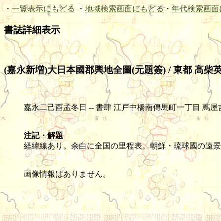
・
一覧表示にもどる
・
地域検索画面にもどる
・
年代検索画面
書誌詳細表示
(嘉永新増)大日本國郡輿地全圖(元題簽) / 東都 高柴英
嘉永二己酉孟冬日 -- 書肆 江戸中橋南傳馬町一丁目 蔦屋吉藏 -- 木版 (色
注記・解題
経緯線あり。余白に全国の里程表。朝鮮・琉球國の遠景
画像情報はありません。