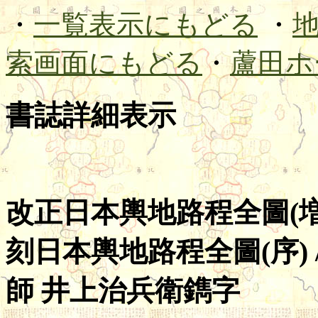
・
一覧表示にもどる
・
索画面にもどる
・
蘆田ホ
書誌詳細表示
改正日本輿地路程全圖(増
刻日本輿地路程全圖(序) 
師 井上治兵衛鐫字