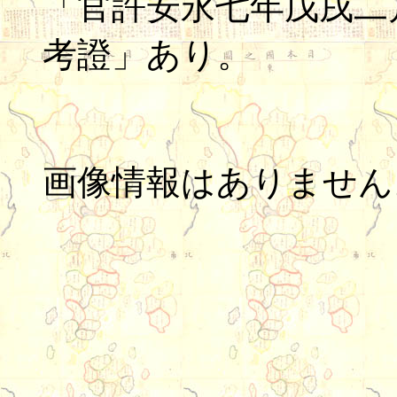
「官許安永七年戊戌二
考證」あり。
画像情報はありません