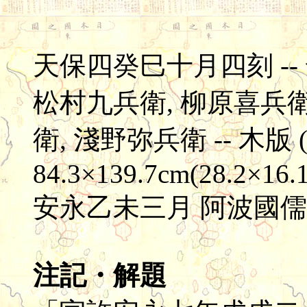
天保四癸巳十月四刻 --
松村九兵衛, 柳原喜兵衛
衛, 淺野弥兵衛 -- 木版 (彩
84.3×139.7cm(28.2×16.
安永乙未三月 阿波國
注記・解題