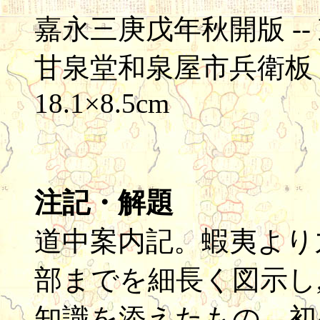
嘉永三庚戊年秋開版 -
甘泉堂和泉屋市兵衛板 -- 木
18.1×8.5cm
注記・解題
道中案内記。蝦夷より
部までを細長く図示し
知識を添えたもの。初