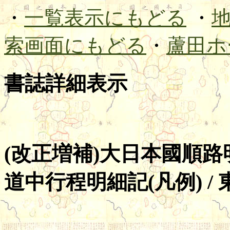
・
一覧表示にもどる
・
索画面にもどる
・
蘆田ホ
書誌詳細表示
(改正増補)大日本國順路
道中行程明細記(凡例) /