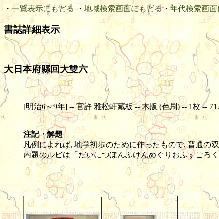
・
一覧表示にもどる
・
地域検索画面にもどる
・
年代検索画面
書誌詳細表示
大日本府縣回大雙六
[明治6～9年] -- 官許 雅松軒藏板 -- 木版 (色刷) -- 1枚 -- 71.
注記・解題
凡例によれば, 地学初歩のために作ったもので, 普通
内題のルビは「だいにつぼんふけんめぐりおふすごろく