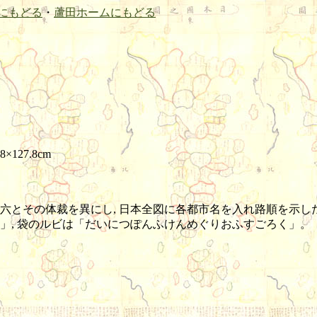
にもどる
・
蘆田ホームにもどる
8×127.8cm
の双六とその体裁を異にし, 日本全図に各都市名を入れ路順を示
」, 袋のルビは「だいにつぽんふけんめぐりおふすごろく」。