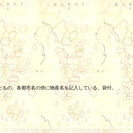
したもの。各都市名の傍に物産名を記入している。袋付。