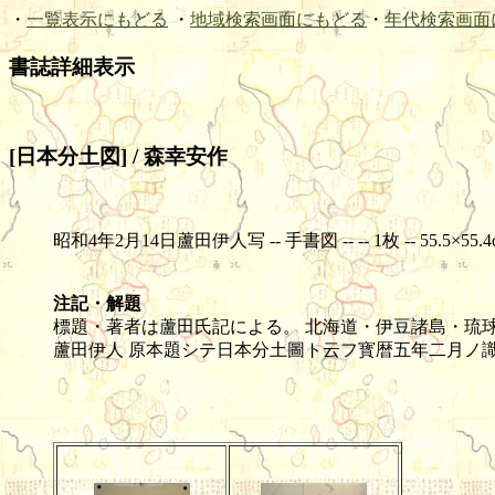
・
一覧表示にもどる
・
地域検索画面にもどる
・
年代検索画面
書誌詳細表示
[日本分土図] / 森幸安作
昭和4年2月14日蘆田伊人写 -- 手書図 -- -- 1枚 -- 55.5×55.4
注記・解題
標題・著者は蘆田氏記による。 北海道・伊豆諸島・琉
蘆田伊人 原本題シテ日本分土圖ト云フ寳暦五年二月ノ