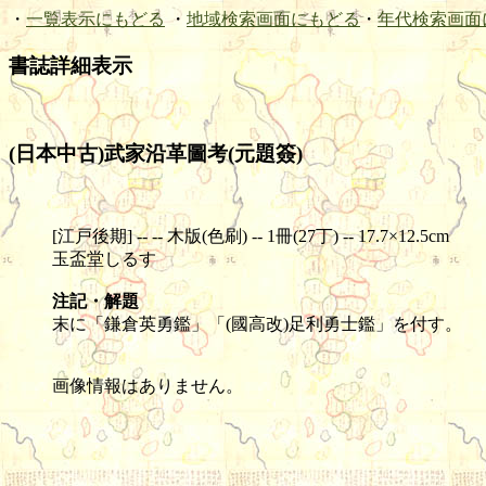
・
一覧表示にもどる
・
地域検索画面にもどる
・
年代検索画面
書誌詳細表示
(日本中古)武家沿革圖考(元題簽)
[江戸後期] -- -- 木版(色刷) -- 1冊(27丁) -- 17.7×12.5cm
玉盃堂しるす
注記・解題
末に「鎌倉英勇鑑」「(國高改)足利勇士鑑」を付す。
画像情報はありません。