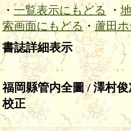
・
一覧表示にもどる
・
索画面にもどる
・
蘆田ホ
書誌詳細表示
福岡縣管内全圖 / 澤村俊
校正