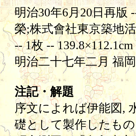
明治30年6月20日再版 
榮;株式會社東京築地活版
-- 1枚 -- 139.8×112.1cm
明治二十七年二月 福
注記・解題
序文によれば伊能図, 
礎として製作したもの