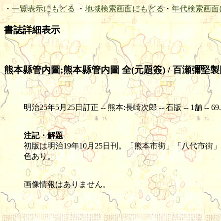
・
一覧表示にもどる
・
地域検索画面にもどる
・
年代検索画面
書誌詳細表示
熊本縣管内圖;熊本縣管内圖 全(元題簽) / 百瀬彌堅
明治25年5月25日訂正 -- 熊本:長崎次郎 -- 石版 -- 1舗 -- 69.6×7
注記・解題
初版は明治19年10月25日刊。「熊本市街」「八代市街
色あり。
画像情報はありません。