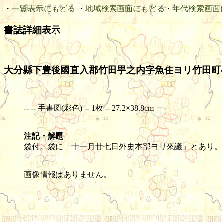
・
一覧表示にもどる
・
地域検索画面にもどる
・
年代検索画面
書誌詳細表示
大分縣下豊後國直入郡竹田甼之内字魚住ヨリ竹田町へ
-- -- 手書図(彩色) -- 1枚 -- 27.2×38.8cm
注記・解題
袋付。袋に「十一月廿七日外史本部ヨリ來議」とあり。
画像情報はありません。