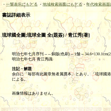
・
一覧表示にもどる
・
地域検索画面にもどる
・
年代検索画面
書誌詳細表示
琉球國全圖;琉球全圖 全(題簽) / 青江秀[著]
明治七年七月序刊 -- -- 銅版(色刷) -- 1舗 -- 34.6×130.1cm(22
明治七年七月 青江秀識
注記・解題
余白に「毎部有此圖章無者属贋本」とあり。「琉球國港
による。
画像情報はありません。