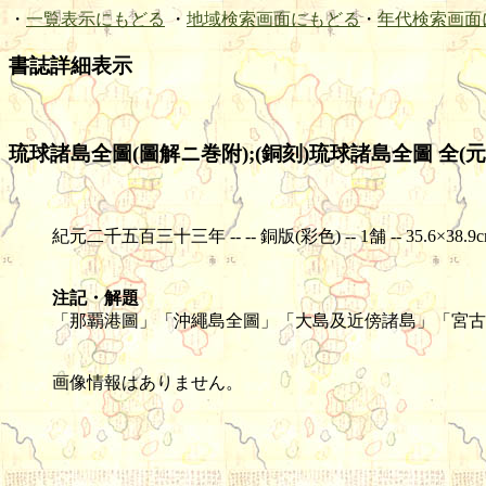
・
一覧表示にもどる
・
地域検索画面にもどる
・
年代検索画面
書誌詳細表示
琉球諸島全圖(圖解ニ巻附);(銅刻)琉球諸島全圖 全(元
紀元二千五百三十三年 -- -- 銅版(彩色) -- 1舗 -- 35.6×38.9cm(
注記・解題
「那覇港圖」「沖繩島全圖」「大島及近傍諸島」「宮古
画像情報はありません。